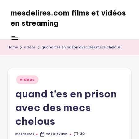
mesdelires.com films et vidéos
Skip
to
en streaming
content
mesdelires.org
:
film
Home
vidéos
quand t’es en prison avec des mecs chelous
et
video
complet
en
Posted
vidéos
français
in
quand t’es en prison
avec des mecs
chelous
30
mesdelires
26/10/2025
Posted