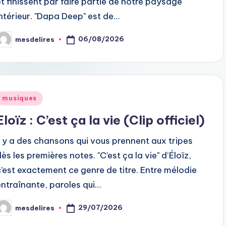
et finissent par faire partie de notre paysage
intérieur. "Dapa Deep" est de…
06/08/2026
mesdelires
osted
y
Posted
musiques
n
Eloïz : C’est ça la vie (Clip officiel)
Il y a des chansons qui vous prennent aux tripes
ès les premières notes. "C’est ça la vie" d’Éloïz,
c’est exactement ce genre de titre. Entre mélodie
entraînante, paroles qui…
29/07/2026
mesdelires
osted
y