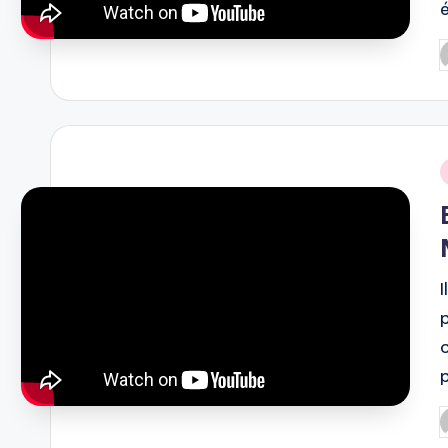
P
b
i
P
b