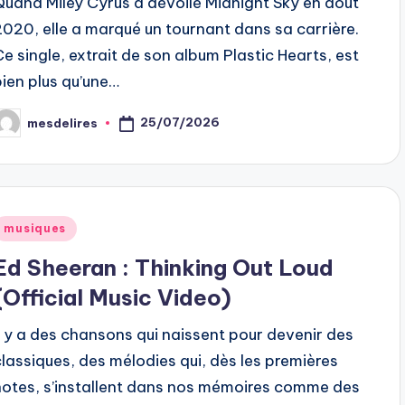
Quand Miley Cyrus a dévoilé Midnight Sky en août
2020, elle a marqué un tournant dans sa carrière.
Ce single, extrait de son album Plastic Hearts, est
bien plus qu’une…
25/07/2026
mesdelires
osted
y
Posted
musiques
n
Ed Sheeran : Thinking Out Loud
(Official Music Video)
Il y a des chansons qui naissent pour devenir des
classiques, des mélodies qui, dès les premières
notes, s’installent dans nos mémoires comme des