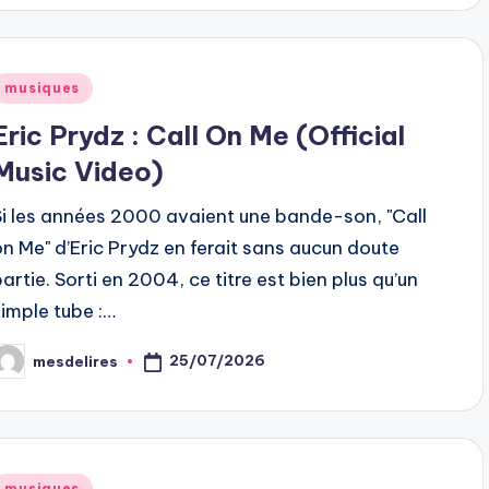
Posted
musiques
n
Eric Prydz : Call On Me (Official
Music Video)
Si les années 2000 avaient une bande-son, "Call
on Me" d’Eric Prydz en ferait sans aucun doute
partie. Sorti en 2004, ce titre est bien plus qu’un
simple tube :…
25/07/2026
mesdelires
osted
y
Posted
musiques