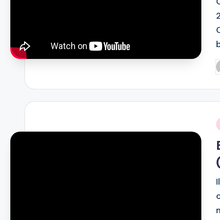
P
b
i