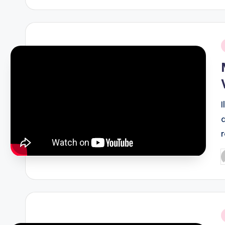
i
P
b