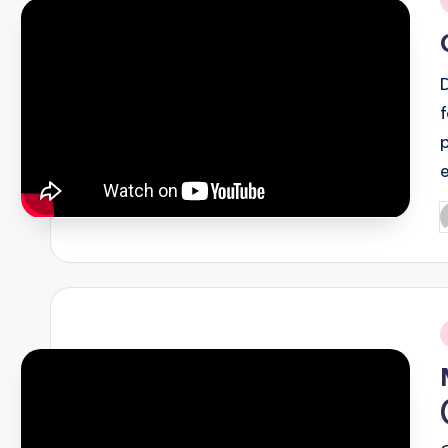
i
P
b
i