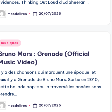
évidences. Thinking Out Loud d’Ed Sheeran…
20/07/2026
mesdelires
osted
y
Posted
musiques
n
Bruno Mars : Grenade (Official
Music Video)
Il y a des chansons qui marquent une époque, et
puis il y a Grenade de Bruno Mars. Sortie en 2010,
cette ballade pop-soul a traversé les années sans
prendre…
20/07/2026
mesdelires
osted
y