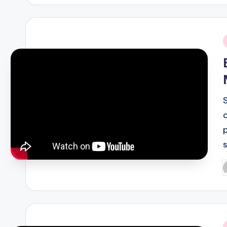
i
P
b