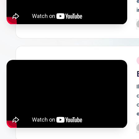
P
b
i
d
P
b