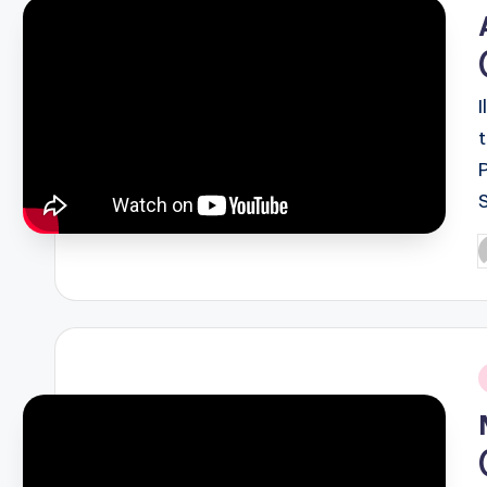
i
P
b
i