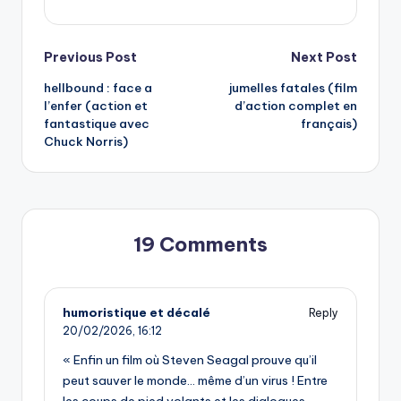
Post
Previous Post
Next Post
hellbound : face a
jumelles fatales (film
navigation
l’enfer (action et
d’action complet en
fantastique avec
français)
Chuck Norris)
19 Comments
humoristique et décalé
Reply
20/02/2026,
16:12
« Enfin un film où Steven Seagal prouve qu’il
peut sauver le monde… même d’un virus ! Entre