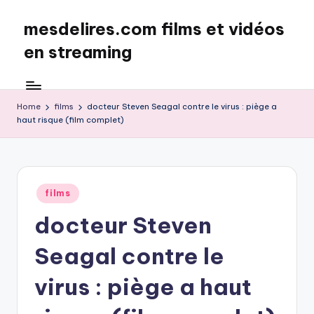
mesdelires.com films et vidéos
Skip
to
en streaming
content
mesdelires.org
:
film
Home
films
docteur Steven Seagal contre le virus : piège a
haut risque (film complet)
et
video
complet
en
français
Posted
films
in
docteur Steven
Seagal contre le
virus : piège a haut