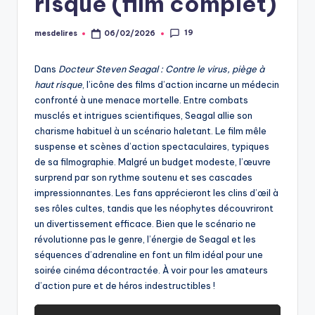
risque (film complet)
19
mesdelires
06/02/2026
Posted
by
Dans
Docteur Steven Seagal : Contre le virus, piège à
haut risque
, l’icône des films d’action incarne un médecin
confronté à une menace mortelle. Entre combats
musclés et intrigues scientifiques, Seagal allie son
charisme habituel à un scénario haletant. Le film mêle
suspense et scènes d’action spectaculaires, typiques
de sa filmographie. Malgré un budget modeste, l’œuvre
surprend par son rythme soutenu et ses cascades
impressionnantes. Les fans apprécieront les clins d’œil à
ses rôles cultes, tandis que les néophytes découvriront
un divertissement efficace. Bien que le scénario ne
révolutionne pas le genre, l’énergie de Seagal et les
séquences d’adrenaline en font un film idéal pour une
soirée cinéma décontractée. À voir pour les amateurs
d’action pure et de héros indestructibles !