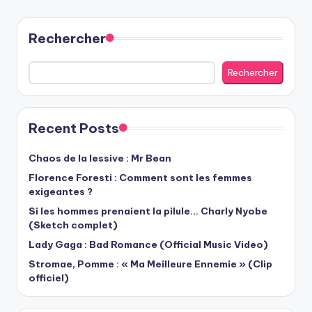
PAGE
des
publications
Rechercher
Rechercher
Recent Posts
Chaos de la lessive : Mr Bean
Florence Foresti : Comment sont les femmes
exigeantes ?
Si les hommes prenaient la pilule… Charly Nyobe
(Sketch complet)
Lady Gaga : Bad Romance (Official Music Video)
Stromae, Pomme : « Ma Meilleure Ennemie » (Clip
officiel)