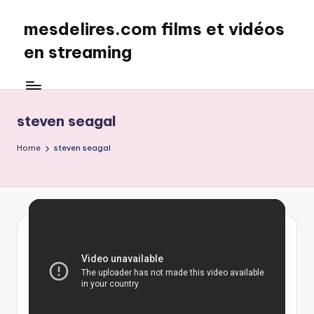
mesdelires.com films et vidéos
Skip
to
en streaming
content
mesdelires.org
:
film
steven seagal
et
video
Home
steven seagal
complet
en
français