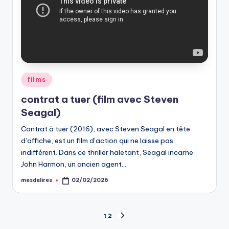
Posted
films
in
contrat a tuer (film avec Steven
Seagal)
Contrat à tuer (2016), avec Steven Seagal en tête
d’affiche, est un film d’action qui ne laisse pas
indifférent. Dans ce thriller haletant, Seagal incarne
John Harmon, un ancien agent…
mesdelires
02/02/2026
Posted
by
Pagination
1
2
NEXT