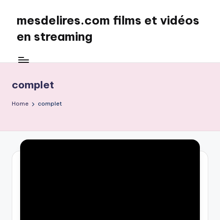
mesdelires.com films et vidéos
Skip
to
en streaming
content
mesdelires.org
:
film
complet
et
video
Home
complet
complet
en
français