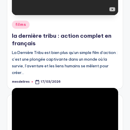
Posted
films
in
la dernière tribu : action complet en
français
La Dernière Tribu est bien plus qu’un simple film d’action :
c’est une plongée captivante dans un monde où la
survie, l’aventure et les liens humains se mêlent pour
créer…
mesdelires
17/03/2026
Posted
by