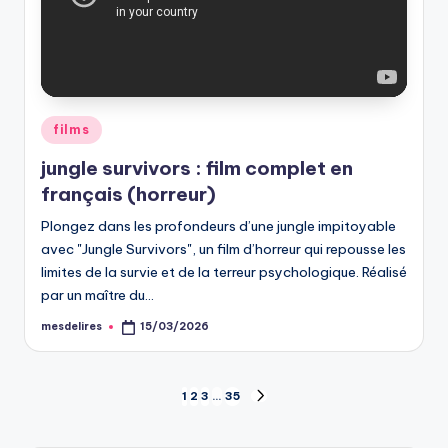
Posted
films
in
jungle survivors : film complet en
français (horreur)
Plongez dans les profondeurs d’une jungle impitoyable
avec "Jungle Survivors", un film d’horreur qui repousse les
limites de la survie et de la terreur psychologique. Réalisé
par un maître du…
mesdelires
15/03/2026
Posted
by
Pagination
1
2
3
…
35
NEXT
PAGE
des