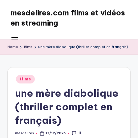
mesdelires.com films et vidéos
Skip
to
en streaming
content
mesdelires.org
:
film
Home
films
une mère diabolique (thriller complet en français)
et
video
complet
en
Posted
films
français
in
une mère diabolique
(thriller complet en
français)
11
mesdelires
17/12/2025
Posted