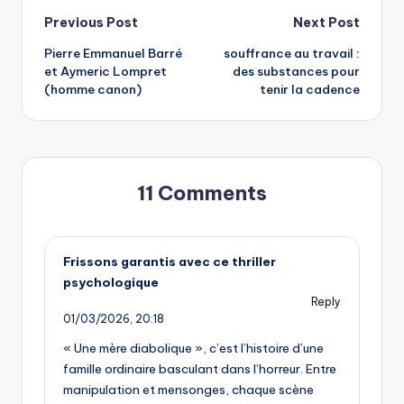
Post
Previous Post
Next Post
Pierre Emmanuel Barré
souffrance au travail :
navigation
et Aymeric Lompret
des substances pour
(homme canon)
tenir la cadence
11 Comments
Frissons garantis avec ce thriller
psychologique
Reply
01/03/2026,
20:18
« Une mère diabolique », c’est l’histoire d’une
famille ordinaire basculant dans l’horreur. Entre
manipulation et mensonges, chaque scène