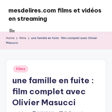
mesdelires.com films et vidéos
Skip
to
en streaming
content
mesdelires.org
:
film
Home
films
une famille en fuite : film complet avec Olivier
Masucci
et
video
complet
en
français
Posted
films
in
une famille en fuite :
film complet avec
Olivier Masucci