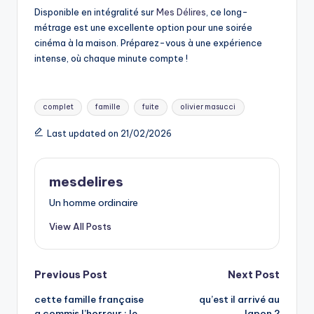
Disponible en intégralité sur
Mes Délires
, ce long-
métrage est une excellente option pour une soirée
cinéma à la maison. Préparez-vous à une expérience
intense, où chaque minute compte !
Tags:
complet
famille
fuite
olivier masucci
Last updated on 21/02/2026
mesdelires
Un homme ordinaire
View All Posts
Post
Previous Post
Next Post
cette famille française
qu’est il arrivé au
navigation
a commis l’horreur : le
Japon ?