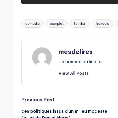
comedie
complet
familial
francais
Tags:
mesdelires
Un homme ordinaire
View All Posts
Post
Previous Post
ces politiques issus d’un milieu modeste
navigation
(billet de Daniel Morin)