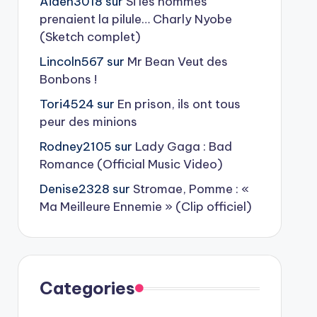
Aiden3018
sur
Si les hommes
prenaient la pilule… Charly Nyobe
(Sketch complet)
Lincoln567
sur
Mr Bean Veut des
Bonbons !
Tori4524
sur
En prison, ils ont tous
peur des minions
Rodney2105
sur
Lady Gaga : Bad
Romance (Official Music Video)
Denise2328
sur
Stromae, Pomme : «
Ma Meilleure Ennemie » (Clip officiel)
Categories