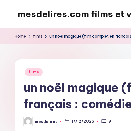
mesdelires.com films et 
Skip
to
mesdelires.org
content
:
Home
films
un noël magique (film complet en français 
film
et
video
complet
Posted
films
en
in
un noël magique (
français
français : comédie
9
17/12/2025
mesdelires
Posted
by