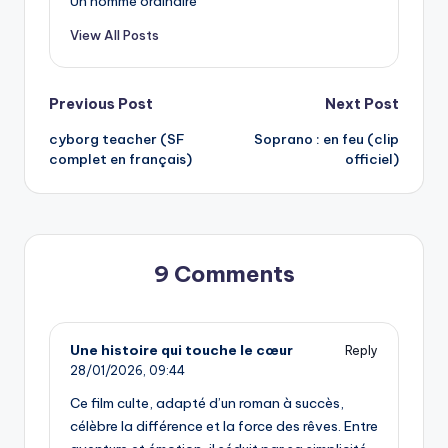
Un homme ordinaire
View All Posts
Post
Previous Post
Next Post
cyborg teacher (SF
Soprano : en feu (clip
navigation
complet en français)
officiel)
9 Comments
Une histoire qui touche le cœur
Reply
28/01/2026,
09:44
Ce film culte, adapté d’un roman à succès,
célèbre la différence et la force des rêves. Entre