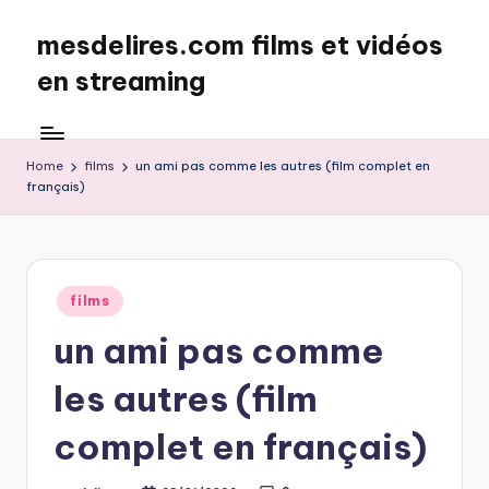
mesdelires.com films et vidéos
Skip
to
en streaming
content
mesdelires.org
:
film
Home
films
un ami pas comme les autres (film complet en
français)
et
video
complet
en
français
Posted
films
in
un ami pas comme
les autres (film
complet en français)