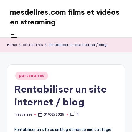
mesdelires.com films et vidéos
Skip
to
en streaming
content
mesdelires.org
:
film
Home
partenaires
Rentabiliser un site internet / blog
et
video
complet
en
Posted
partenaires
français
in
Rentabiliser un site
internet / blog
8
mesdelires
01/02/2026
Posted
by
Rentabiliser un site ou un blog demande une stratégie