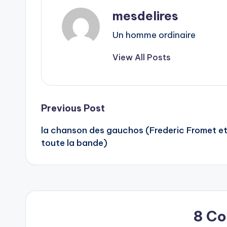
mesdelires
Un homme ordinaire
View All Posts
Post
Previous Post
la chanson des gauchos (Frederic Fromet e
navigation
toute la bande)
8 C