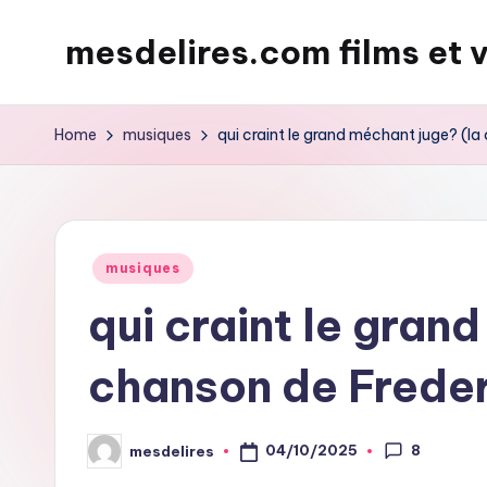
mesdelires.com films et 
Skip
to
mesdelires.org
content
:
Home
musiques
qui craint le grand méchant juge? (la
film
et
video
complet
Posted
musiques
en
in
qui craint le gran
français
chanson de Freder
8
04/10/2025
mesdelires
Posted
by