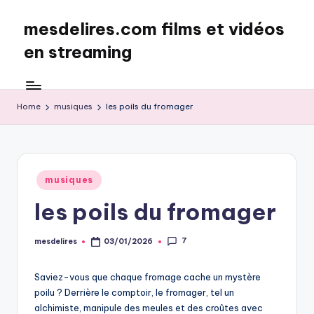
mesdelires.com films et vidéos
Skip
to
en streaming
content
mesdelires.org
:
film
Home
musiques
les poils du fromager
et
video
complet
en
Posted
musiques
français
in
les poils du fromager
7
mesdelires
03/01/2026
Posted
by
Saviez-vous que chaque fromage cache un mystère
poilu ? Derrière le comptoir, le fromager, tel un
alchimiste, manipule des meules et des croûtes avec