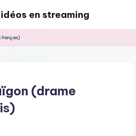
vidéos en streaming
 français)
saïgon (drame
is)