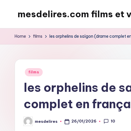
mesdelires.com films et 
Skip
to
mesdelires.org
content
:
Home
films
les orphelins de saïgon (drame complet en
film
et
video
complet
Posted
films
en
in
les orphelins de 
français
complet en frança
10
26/01/2026
mesdelires
Posted
by