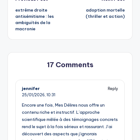
Post
extrême droite
adoption mortelle
navigation
antisémitisme : les
(thriller et action)
ambiguïtés de la
macronie
17 Comments
jennifer
Reply
25/01/2026,
10:31
Encore une fois, Mes Délires nous offre un
contenu riche et instructif. L’approche
scientifique mêlée à des témoignages concrets
rend le sujet à la fois sérieux et rassurant. J’ai
découvert des aspects que j’ignorais