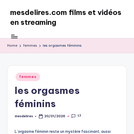
mesdelires.com films et vidéos
Skip
to
en streaming
content
mesdelires.org
:
film
Home
femmes
les orgasmes féminins
et
video
complet
en
Posted
femmes
français
in
les orgasmes
féminins
17
mesdelires
20/01/2026
Posted
by
L’orgasme féminin reste un mystère fascinant, aussi