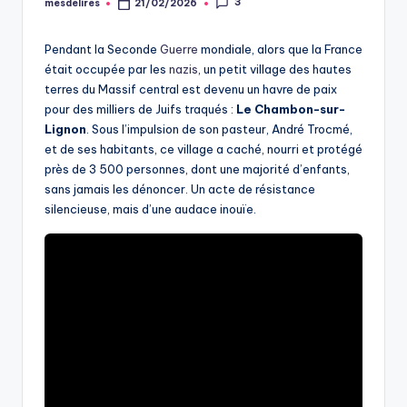
3
mesdelires
21/02/2026
Posted
by
Pendant la Seconde
Guerre
mondiale, alors que la France
était occupée par les
nazis
, un petit village des hautes
terres du Massif central est devenu un havre de paix
pour des milliers de Juifs traqués :
Le Chambon-sur-
Lignon
. Sous l’impulsion de son pasteur, André Trocmé,
et de ses habitants, ce village a caché, nourri et protégé
près de 3 500 personnes, dont une majorité d’enfants,
sans jamais les dénoncer. Un acte de résistance
silencieuse, mais d’une audace inouïe.