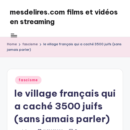
mesdelires.com films et vidéos
Skip
to
en streaming
content
mesdelires.org
:
film
Home
fascisme
le village français qui a caché 3500 juifs (sans
jamais parler)
et
video
complet
en
français
Posted
fascisme
in
le village français qui
a caché 3500 juifs
(sans jamais parler)