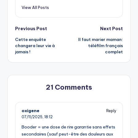
View All Posts
Post
Previous Post
Next Post
Cette enquête
Il faut marier maman:
navigation
changera leur vie à
téléfilm français
jamais !
complet
21 Comments
oxigene
Reply
07/11/2025,
18:12
Booder = une dose de rire garantie sans effets
secondaires (sauf peut-être des douleurs aux