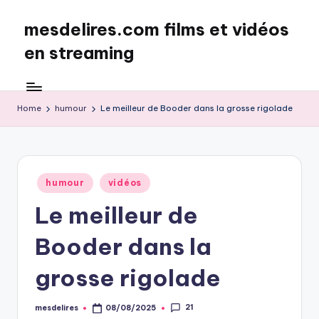
mesdelires.com films et vidéos
Skip
to
en streaming
content
mesdelires.org
:
film
Home
humour
Le meilleur de Booder dans la grosse rigolade
et
video
complet
en
Posted
humour
vidéos
français
in
Le meilleur de
Booder dans la
grosse rigolade
21
mesdelires
08/08/2025
Posted