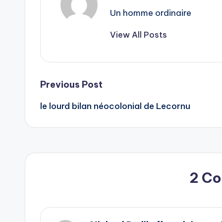
Un homme ordinaire
View All Posts
Post
Previous Post
le lourd bilan néocolonial de Lecornu
navigation
2 C