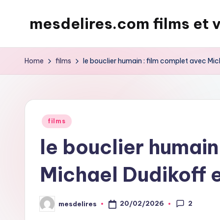
mesdelires.com films et 
Skip
to
mesdelires.org
content
:
Home
films
le bouclier humain : film complet avec Mi
film
et
video
complet
Posted
films
en
in
le bouclier humain
français
Michael Dudikoff 
2
20/02/2026
mesdelires
Posted
by