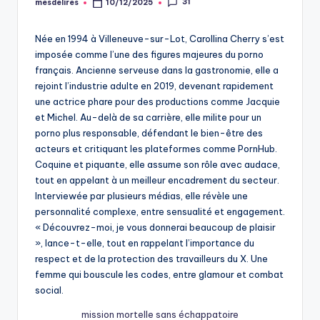
31
mesdelires
10/12/2025
Posted
by
Née en 1994 à Villeneuve-sur-Lot, Carollina Cherry s’est
imposée comme l’une des figures majeures du porno
français. Ancienne serveuse dans la gastronomie, elle a
rejoint l’industrie adulte en 2019, devenant rapidement
une actrice phare pour des productions comme Jacquie
et Michel. Au-delà de sa carrière, elle milite pour un
porno plus responsable, défendant le bien-être des
acteurs et critiquant les plateformes comme PornHub.
Coquine et piquante, elle assume son rôle avec audace,
tout en appelant à un meilleur encadrement du secteur.
Interviewée par plusieurs médias, elle révèle une
personnalité complexe, entre sensualité et engagement.
« Découvrez-moi, je vous donnerai beaucoup de plaisir
», lance-t-elle, tout en rappelant l’importance du
respect et de la protection des travailleurs du X. Une
femme qui bouscule les codes, entre glamour et combat
social.
mission mortelle sans échappatoire