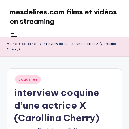
mesdelires.com films et vidéos
Skip
to
en streaming
content
mesdelires.org
:
film
Home
coquines
interview coquine d’une actrice X (Carollina
Cherry)
et
video
complet
en
français
Posted
coquines
in
interview coquine
d’une actrice X
(Carollina Cherry)