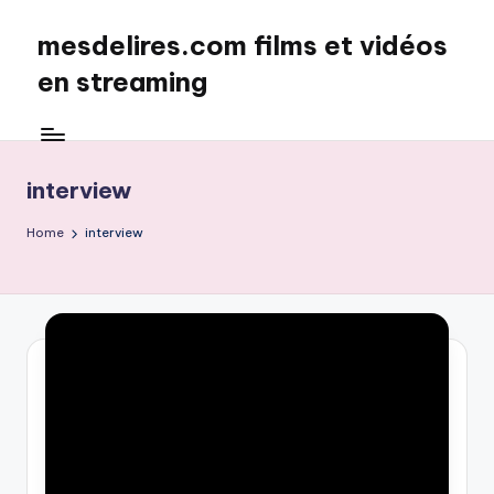
mesdelires.com films et vidéos
Skip
to
en streaming
content
mesdelires.org
:
film
interview
et
video
Home
interview
complet
en
français