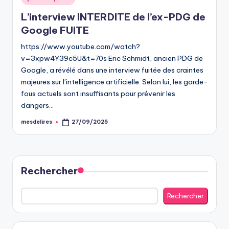
in
L’interview INTERDITE de l’ex-PDG de
Google FUITE
https://www.youtube.com/watch?
v=3xpw4Y39c5U&t=70s Eric Schmidt, ancien PDG de
Google, a révélé dans une interview fuitée des craintes
majeures sur l’intelligence artificielle. Selon lui, les garde-
fous actuels sont insuffisants pour prévenir les
dangers…
mesdelires
27/09/2025
Posted
by
Rechercher
Rechercher