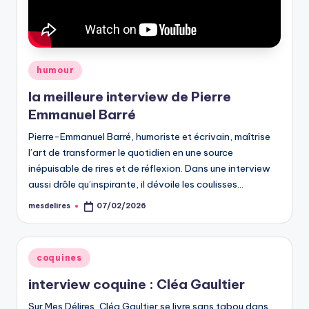
Posted
humour
in
la meilleure interview de Pierre
Emmanuel Barré
Pierre-Emmanuel Barré, humoriste et écrivain, maîtrise
l’art de transformer le quotidien en une source
inépuisable de rires et de réflexion. Dans une interview
aussi drôle qu’inspirante, il dévoile les coulisses…
mesdelires
07/02/2026
Posted
by
Posted
coquines
in
interview coquine : Cléa Gaultier
Sur Mes Délires, Cléa Gaultier se livre sans tabou dans