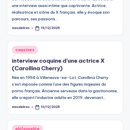
une interview aussi intime que captivante. Actrice,
réalisatrice et icône du X français, elle y évoque son
parcours, ses passions…
mesdelires
19/12/2025
Posted
by
Posted
coquines
in
interview coquine d’une actrice X
(Carollina Cherry)
Née en 1994 à Villeneuve-sur-Lot, Carollina Cherry
s’est imposée comme l’une des figures majeures du
porno français. Ancienne serveuse dans la gastronomie,
elle a rejoint l’industrie adulte en 2019, devenant…
mesdelires
10/12/2025
Posted
by
Posted
philosophie