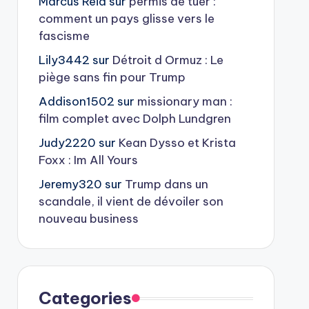
Marcus Reid
sur
permis de tuer :
comment un pays glisse vers le
fascisme
Lily3442
sur
Détroit d Ormuz : Le
piège sans fin pour Trump
Addison1502
sur
missionary man :
film complet avec Dolph Lundgren
Judy2220
sur
Kean Dysso et Krista
Foxx : Im All Yours
Jeremy320
sur
Trump dans un
scandale, il vient de dévoiler son
nouveau business
Categories