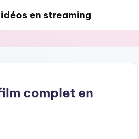
vidéos en streaming
s
film complet en