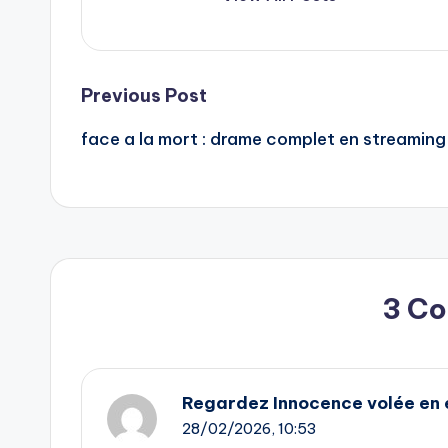
Post
Previous Post
face a la mort : drame complet en streaming
navigation
3 C
Regardez Innocence volée en e
28/02/2026,
10:53