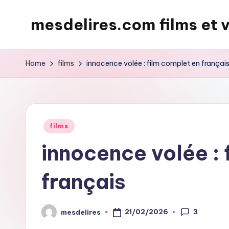
mesdelires.com films et 
Skip
to
mesdelires.org
content
:
Home
films
innocence volée : film complet en françai
film
et
video
complet
Posted
films
en
in
innocence volée : 
français
français
3
21/02/2026
mesdelires
Posted
by