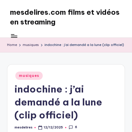
mesdelires.com films et vidéos
Skip
to
en streaming
content
mesdelires.org
:
film
Home
musiques
indochine : j’ai demandé a la lune (clip officiel)
et
video
complet
en
Posted
musiques
français
in
indochine : j’ai
demandé a la lune
(clip officiel)
6
mesdelires
12/12/2025
Posted