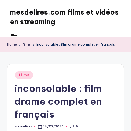
mesdelires.com films et vidéos
Skip
to
en streaming
content
mesdelires.org
:
film
Home
films
inconsolable : film drame complet en français
et
video
complet
en
Posted
films
français
in
inconsolable : film
drame complet en
français
6
mesdelires
14/02/2026
Posted