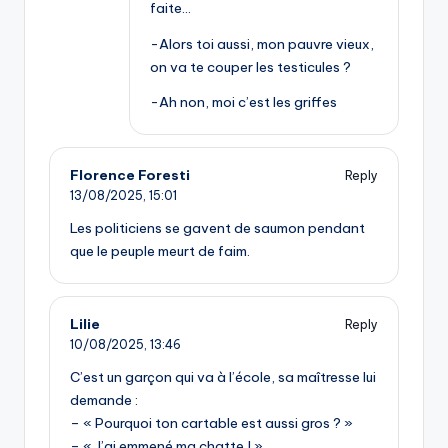
faite…
-Alors toi aussi, mon pauvre vieux,
on va te couper les testicules ?
-Ah non, moi c’est les griffes
Florence Foresti
Reply
13/08/2025,
15:01
Les politiciens se gavent de saumon pendant
que le peuple meurt de faim.
Lilie
Reply
10/08/2025,
13:46
C’est un garçon qui va à l’école, sa maîtresse lui
demande :
– « Pourquoi ton cartable est aussi gros ? »
– « J’ai emmené ma chatte ! »