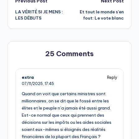
Post
Previous Post
Next Post
LA VÉRITÉ SI JE MENS :
Et tout le monde s’en
navigation
LES DÉBUTS
fout: Le vote blanc
25 Comments
extra
Reply
07/11/2025,
17:45
Quand on voit que certains ministres sont
millionnaires, on se dit que le fossé entre les
élites et le peuple n’a jamais été aussi grand.
Est-ce normal que ceux qui prennent des
décisions sur les impôts ou les aides sociales
soient eux-mêmes si éloignés des réalités
financières de la plupart des Français ?