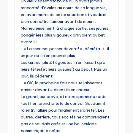
Un vieux spermatozoïde qui n’avait jamais
rencontré d’ovules au cours de sa longue vie,
en avait marre de cette situation et voudrait
bien connaître l’amour avant de mourir.
Malheureusement, à chaque sortie, ses jeunes
congénères plus vigoureux arrivaient au but
avant lui.
-« Laisser moi passer devant! », décréta-t-il
un jour ou il n’en pouvait plus.
Les autres, plutôt égoïstes, n’en faisait qu’à
leurs tètes(et leurs queues!) au début. Puis un
jour, ils cédèrent:
-« OK, la prochaine fois nous te laisseront
passer devant » dirent ils en choeur.
Le grand jour arrive, et notre spermatozoïde
tout fier, prend la tète du convoi. Soudain, il
ralentit l’allure pour finalement s’arrêter. Les
autres, derrière, tous excités ne comprenaient
pas ce soudain arrêt et une bousculade
commençait à naître.