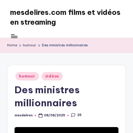
mesdelires.com films et vidéos
Skip
to
en streaming
content
mesdelires.org
:
film
Home
humour
Des ministres millionnaires
et
video
complet
en
Posted
humour
vidéos
français
in
Des ministres
millionnaires
25
mesdelires
08/08/2025
Posted
by