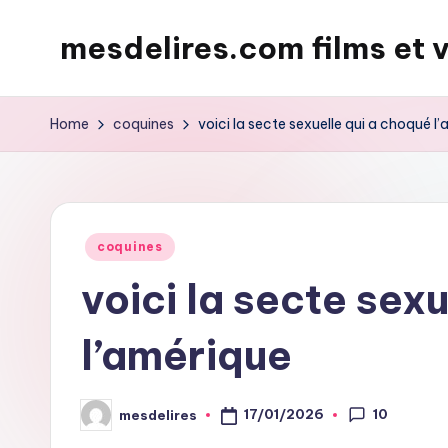
mesdelires.com films et 
Skip
to
mesdelires.org
content
:
Home
coquines
voici la secte sexuelle qui a choqué l
film
et
video
complet
Posted
coquines
en
in
voici la secte sex
français
l’amérique
10
17/01/2026
mesdelires
Posted
by