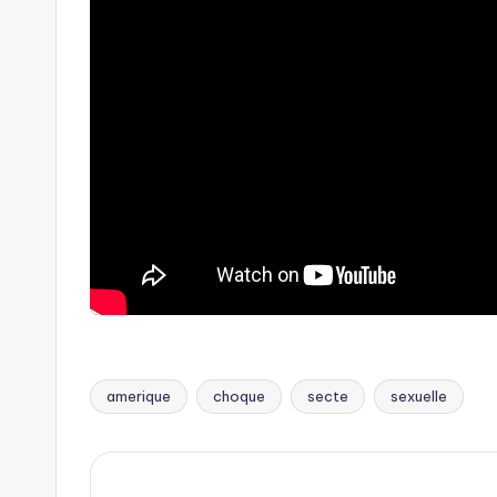
amerique
choque
secte
sexuelle
Tags: