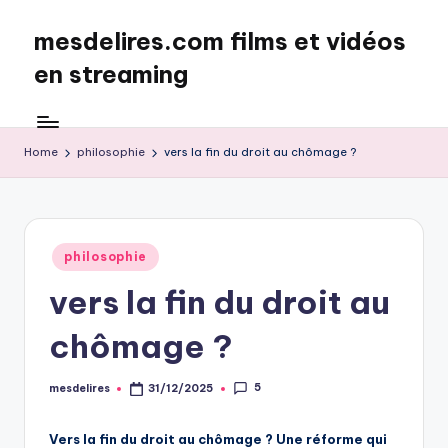
mesdelires.com films et vidéos
Skip
to
en streaming
content
mesdelires.org
:
film
Home
philosophie
vers la fin du droit au chômage ?
et
video
complet
en
Posted
philosophie
français
in
vers la fin du droit au
chômage ?
5
mesdelires
31/12/2025
Posted
by
Vers la fin du droit au chômage ? Une réforme qui