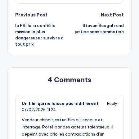
Post
Previous Post
Next Post
le FBI lui a confié la
Steven Seagal rend
navigation
mission la plus
justice sans sommation
dangereuse : survivre a
tout prix
4 Comments
Un film qui ne laisse pas indifférent
Reply
07/02/2026,
11:24
Vendeur chinois est un film qui secoue et
interroge. Porté par des acteurs talentueux, il
dépeint avec brio les contradictions d’un