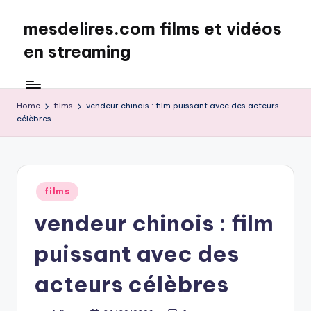
mesdelires.com films et vidéos
Skip
to
en streaming
content
mesdelires.org
:
film
Home
films
vendeur chinois : film puissant avec des acteurs
célèbres
et
video
complet
en
français
Posted
films
in
vendeur chinois : film
puissant avec des
acteurs célèbres