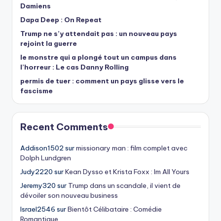
Damiens
Dapa Deep : On Repeat
Trump ne s’y attendait pas : un nouveau pays
rejoint la guerre
le monstre qui a plongé tout un campus dans
l’horreur : Le cas Danny Rolling
permis de tuer : comment un pays glisse vers le
fascisme
Recent Comments
Addison1502
sur
missionary man : film complet avec
Dolph Lundgren
Judy2220
sur
Kean Dysso et Krista Foxx : Im All Yours
Jeremy320
sur
Trump dans un scandale, il vient de
dévoiler son nouveau business
Israel2546
sur
Bientôt Célibataire : Comédie
Romantique