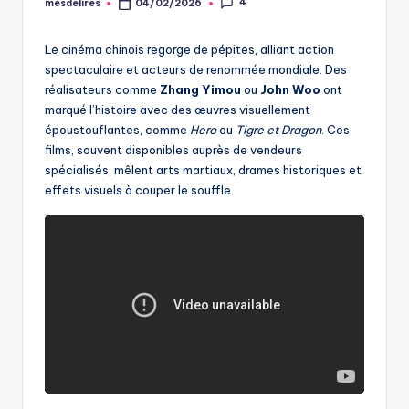
4
mesdelires
04/02/2026
Posted
by
Le cinéma chinois regorge de pépites, alliant action
spectaculaire et acteurs de renommée mondiale. Des
réalisateurs comme
Zhang Yimou
ou
John Woo
ont
marqué l’histoire avec des œuvres visuellement
époustouflantes, comme
Hero
ou
Tigre et Dragon
. Ces
films, souvent disponibles auprès de vendeurs
spécialisés, mêlent arts martiaux, drames historiques et
effets visuels à couper le souffle.