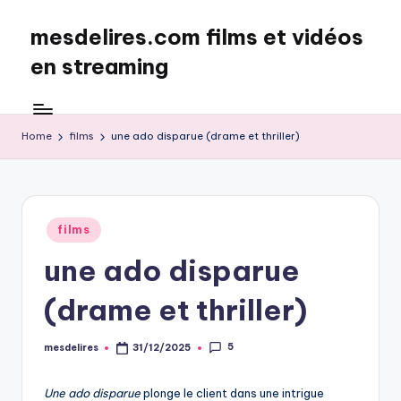
mesdelires.com films et vidéos
Skip
to
en streaming
content
mesdelires.org
:
film
Home
films
une ado disparue (drame et thriller)
et
video
complet
en
Posted
films
français
in
une ado disparue
(drame et thriller)
5
mesdelires
31/12/2025
Posted
by
Une ado disparue
plonge le client dans une intrigue