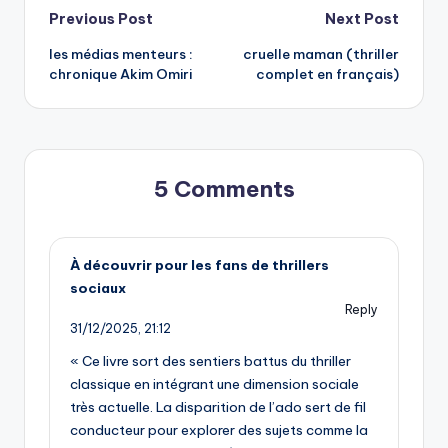
Post
Previous Post
Next Post
les médias menteurs :
cruelle maman (thriller
navigation
chronique Akim Omiri
complet en français)
5 Comments
À découvrir pour les fans de thrillers
sociaux
Reply
31/12/2025,
21:12
« Ce livre sort des sentiers battus du thriller
classique en intégrant une dimension sociale
très actuelle. La disparition de l’ado sert de fil
conducteur pour explorer des sujets comme la