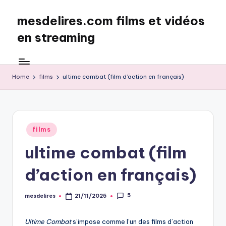
mesdelires.com films et vidéos
Skip
to
en streaming
content
mesdelires.org
:
film
Home
films
ultime combat (film d’action en français)
et
video
complet
en
Posted
films
français
in
ultime combat (film
d’action en français)
5
mesdelires
21/11/2025
Posted
by
Ultime Combat
s’impose comme l’un des films d’action