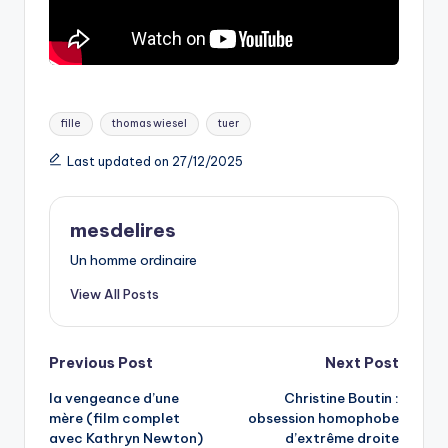
Tags:
fille
thomas wiesel
tuer
Last updated on 27/12/2025
mesdelires
Un homme ordinaire
View All Posts
Post
Previous Post
Next Post
la vengeance d’une
Christine Boutin :
navigation
mère (film complet
obsession homophobe
avec Kathryn Newton)
d’extrême droite