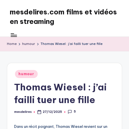
mesdelires.com films et vidéos
Skip
to
en streaming
content
mesdelires.org
:
film
Home
humour
Thomas Wiesel : j’ai failli tuer une fille
et
video
complet
en
Posted
humour
français
in
Thomas Wiesel : j’ai
failli tuer une fille
5
mesdelires
27/12/2025
Posted
by
Dans un récit poignant, Thomas Wiesel revient sur un