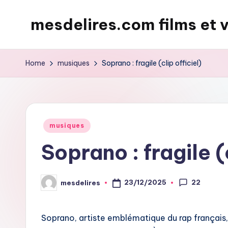
mesdelires.com films et 
Skip
to
mesdelires.org
content
:
Home
musiques
Soprano : fragile (clip officiel)
film
et
video
complet
Posted
musiques
en
in
Soprano : fragile (c
français
22
23/12/2025
mesdelires
Posted
by
Soprano, artiste emblématique du rap français