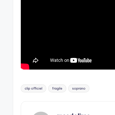
clip officiel
fragile
soprano
Tags: