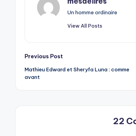
mesdelires
Un homme ordinaire
View All Posts
Post
Previous Post
Mathieu Edward et Sheryfa Luna : comme
navigation
avant
22 C