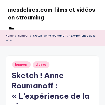
mesdelires.com films et vidéos
Skip
to
en streaming
content
mesdelires.org
:
film
Home
humour
Sketch ! Anne Roumanoff : « L’expérience de la
vie »
et
video
complet
en
français
Posted
humour
vidéos
in
Sketch ! Anne
Roumanoff :
« L’expérience de la