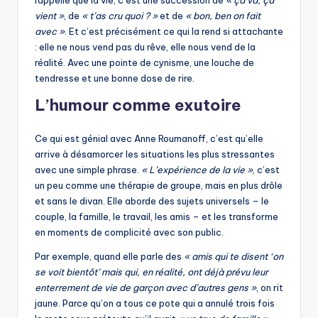
rappelle que la vie, c’est une succession de
« ça va, ça
vient »
, de
« t’as cru quoi ? »
et de
« bon, ben on fait
avec »
. Et c’est précisément ce qui la rend si attachante
: elle ne nous vend pas du rêve, elle nous vend de la
réalité. Avec une pointe de cynisme, une louche de
tendresse et une bonne dose de rire.
L’humour comme exutoire
Ce qui est génial avec Anne Roumanoff, c’est qu’elle
arrive à désamorcer les situations les plus stressantes
avec une simple phrase.
« L’expérience de la vie »
, c’est
un peu comme une thérapie de groupe, mais en plus drôle
et sans le divan. Elle aborde des sujets universels – le
couple, la famille, le travail, les amis – et les transforme
en moments de complicité avec son public.
Par exemple, quand elle parle des
« amis qui te disent ‘on
se voit bientôt’ mais qui, en réalité, ont déjà prévu leur
enterrement de vie de garçon avec d’autres gens »
, on rit
jaune. Parce qu’on a tous ce pote qui a annulé trois fois