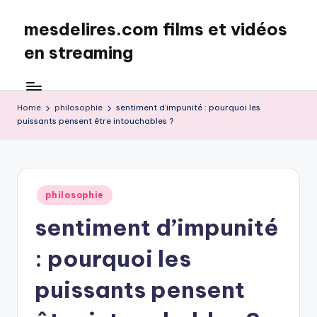
mesdelires.com films et vidéos
Skip
to
en streaming
content
mesdelires.org
:
film
Home
philosophie
sentiment d’impunité : pourquoi les
puissants pensent être intouchables ?
et
video
complet
en
français
Posted
philosophie
in
sentiment d’impunité
: pourquoi les
puissants pensent