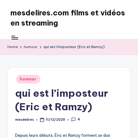
mesdelires.com films et vidéos
Skip
to
en streaming
content
mesdelires.org
:
film
Home
humour
qui est l’imposteur (Eric et Ramzy)
et
video
complet
en
Posted
humour
français
in
qui est l’imposteur
(Eric et Ramzy)
4
mesdelires
11/12/2025
Posted
by
Depuis leurs débuts, Éric et Ramzy forment un duo