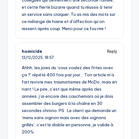
collègues qui deviennent une seconde famille,
et cette fierté bizarre quand tu réussis à tenir
un service sans craquer. Tu as mis des mots sur
ce mélange de haine et d’affection qu’on
ressent après coup. Merci pour ce fou rire !
homicide
Reply
13/12/2025,
18:57
Ahhh, les joies du ‘vous voulez des frites avec
ça ?’ répété 400 fois par jour… Ton article m’a
fait revivre mes traumatismes de McDo, mais en
riant ! Le pire, c’est que même après des
années, j’ai encore des cauchemars où je dois
assembler des burgers à la chaîne en 30
secondes chrono. PS : Le client qui demande un
‘menu sans oignon mais avec des oignons
grillés’, c’est le diable en personne, je valide à
200%.