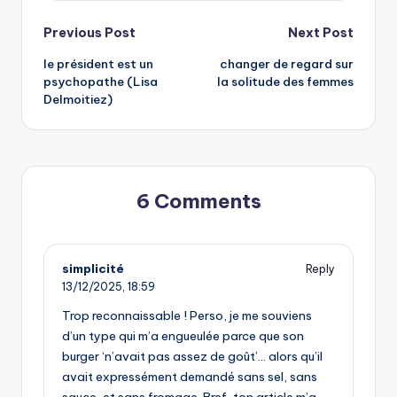
Post
Previous Post
Next Post
le président est un
changer de regard sur
navigation
psychopathe (Lisa
la solitude des femmes
Delmoitiez)
6 Comments
simplicité
Reply
13/12/2025,
18:59
Trop reconnaissable ! Perso, je me souviens
d’un type qui m’a engueulée parce que son
burger ‘n’avait pas assez de goût’… alors qu’il
avait expressément demandé sans sel, sans
sauce, et sans fromage. Bref, ton article m’a