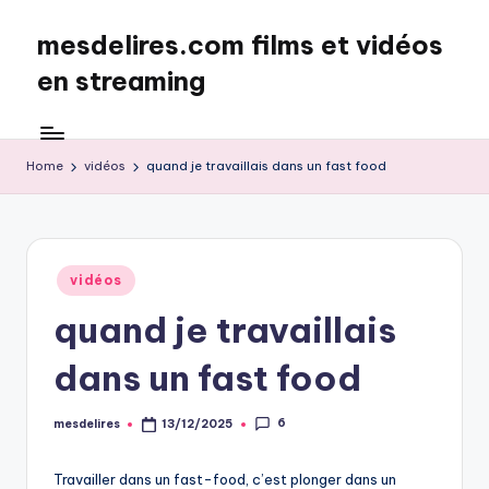
mesdelires.com films et vidéos
Skip
to
en streaming
content
mesdelires.org
:
film
Home
vidéos
quand je travaillais dans un fast food
et
video
complet
en
Posted
vidéos
français
in
quand je travaillais
dans un fast food
6
mesdelires
13/12/2025
Posted
by
Travailler dans un fast-food, c’est plonger dans un