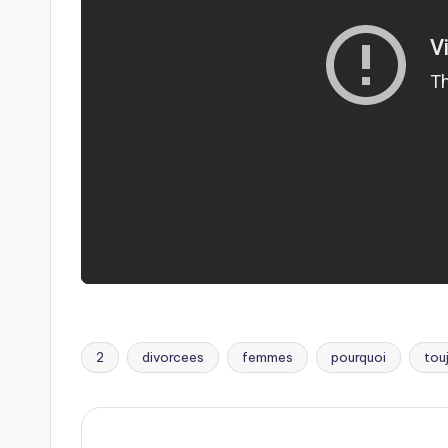
2
divorcees
femmes
pourquoi
tou
Tags: