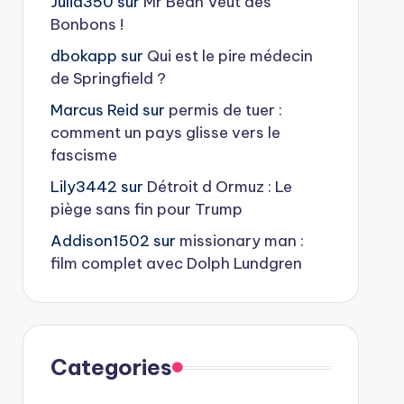
Julia350
sur
Mr Bean Veut des
Bonbons !
dbokapp
sur
Qui est le pire médecin
de Springfield ?
Marcus Reid
sur
permis de tuer :
comment un pays glisse vers le
fascisme
Lily3442
sur
Détroit d Ormuz : Le
piège sans fin pour Trump
Addison1502
sur
missionary man :
film complet avec Dolph Lundgren
Categories