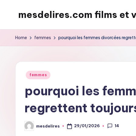
mesdelires.com films et 
Skip
to
mesdelires.org
content
:
Home
femmes
pourquoi les femmes divorcées regrett
film
et
video
complet
Posted
femmes
en
in
pourquoi les femm
français
regrettent toujour
14
29/01/2026
mesdelires
Posted
by