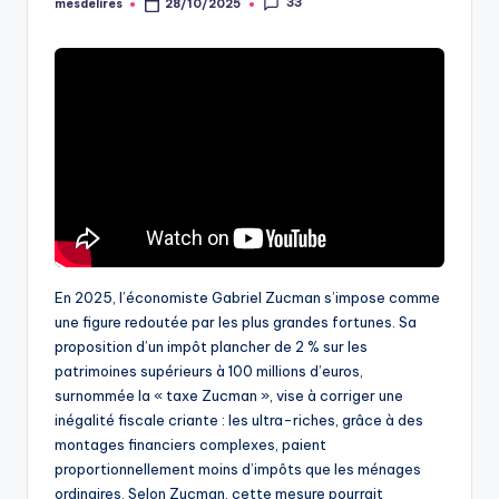
33
mesdelires
28/10/2025
Posted
by
En 2025, l’économiste Gabriel Zucman s’impose comme
une figure redoutée par les plus grandes fortunes. Sa
proposition d’un impôt plancher de 2 % sur les
patrimoines supérieurs à 100 millions d’euros,
surnommée la « taxe Zucman », vise à corriger une
inégalité fiscale criante : les ultra-riches, grâce à des
montages financiers complexes, paient
proportionnellement moins d’impôts que les ménages
ordinaires. Selon Zucman, cette mesure pourrait