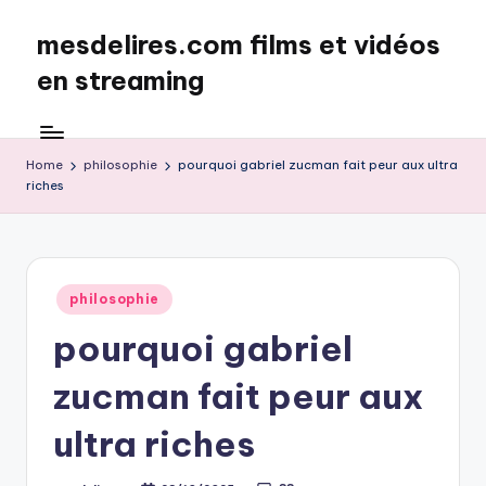
mesdelires.com films et vidéos
Skip
to
en streaming
content
mesdelires.org
:
film
Home
philosophie
pourquoi gabriel zucman fait peur aux ultra
riches
et
video
complet
en
français
Posted
philosophie
in
pourquoi gabriel
zucman fait peur aux
ultra riches