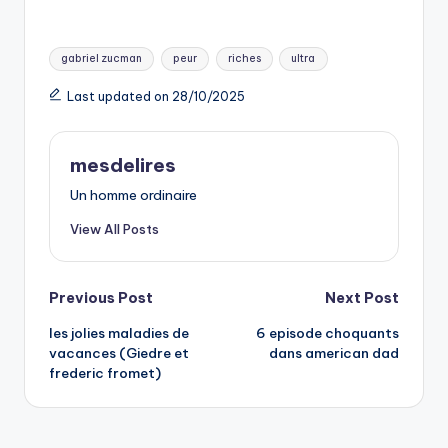
Tags:
gabriel zucman
peur
riches
ultra
Last updated on 28/10/2025
mesdelires
Un homme ordinaire
View All Posts
Post
Previous Post
Next Post
les jolies maladies de
6 episode choquants
navigation
vacances (Giedre et
dans american dad
frederic fromet)