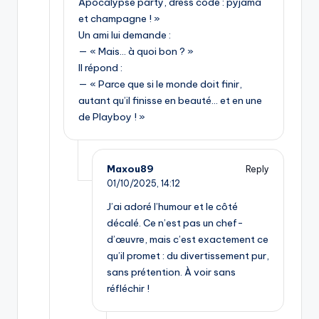
Apocalypse party, dress code : pyjama
et champagne ! »
Un ami lui demande :
— « Mais… à quoi bon ? »
Il répond :
— « Parce que si le monde doit finir,
autant qu’il finisse en beauté… et en une
de Playboy ! »
Maxou89
Reply
01/10/2025,
14:12
J’ai adoré l’humour et le côté
décalé. Ce n’est pas un chef-
d’œuvre, mais c’est exactement ce
qu’il promet : du divertissement pur,
sans prétention. À voir sans
réfléchir !