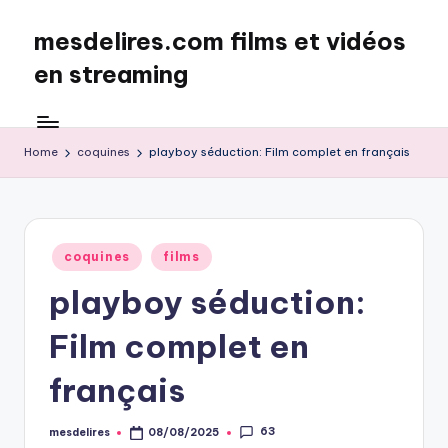
mesdelires.com films et vidéos
Skip
to
en streaming
content
mesdelires.org
:
film
Home
coquines
playboy séduction: Film complet en français
et
video
complet
en
Posted
coquines
films
français
in
playboy séduction:
Film complet en
français
63
mesdelires
08/08/2025
Posted