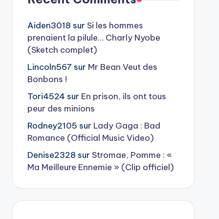
Aiden3018
sur
Si les hommes
prenaient la pilule… Charly Nyobe
(Sketch complet)
Lincoln567
sur
Mr Bean Veut des
Bonbons !
Tori4524
sur
En prison, ils ont tous
peur des minions
Rodney2105
sur
Lady Gaga : Bad
Romance (Official Music Video)
Denise2328
sur
Stromae, Pomme : «
Ma Meilleure Ennemie » (Clip officiel)