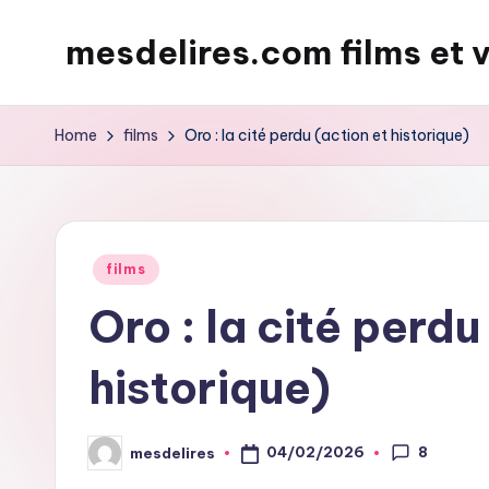
mesdelires.com films et 
Skip
to
mesdelires.org
content
:
Home
films
Oro : la cité perdu (action et historique)
film
et
video
complet
Posted
films
en
in
Oro : la cité perdu
français
historique)
8
04/02/2026
mesdelires
Posted
by