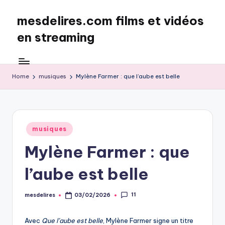
mesdelires.com films et vidéos
Skip
to
en streaming
content
mesdelires.org
:
film
Home
musiques
Mylène Farmer : que l’aube est belle
et
video
complet
en
Posted
musiques
français
in
Mylène Farmer : que
l’aube est belle
11
mesdelires
03/02/2026
Posted
by
Avec
Que l’aube est belle
, Mylène Farmer signe un titre