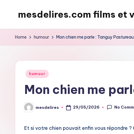
mesdelires.com films et 
Skip
to
mesdelires.org
content
:
Home
humour
Mon chien me parle : Tanguy Pastureau
film
et
video
complet
Posted
humour
en
in
Mon chien me parl
français
No Comm
29/05/2026
mesdelires
Posted
by
Et si votre chien pouvait enfin vous répondre ? 