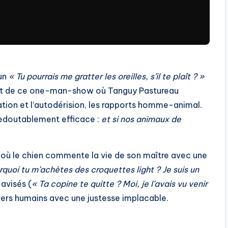
 un
« Tu pourrais me gratter les oreilles, s’il te plaît ? »
part de ce one-man-show où Tanguy Pastureau
ation et l’autodérision, les rapports homme-animal.
redoutablement efficace :
et si nos animaux de
, où le chien commente la vie de son maître avec une
rquoi tu m’achètes des croquettes light ? Je suis un
 avisés (
« Ta copine te quitte ? Moi, je l’avais vu venir
avers humains avec une justesse implacable.