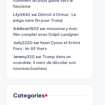
comment un pays glisse vers le
fascisme
Lily3442
sur
Détroit d Ormuz : Le
piège sans fin pour Trump
Addison1502
sur
missionary man :
film complet avec Dolph Lundgren
Judy2220
sur
Kean Dysso et Krista
Foxx : Im All Yours
Jeremy320
sur
Trump dans un
scandale, il vient de dévoiler son
nouveau business
Categories