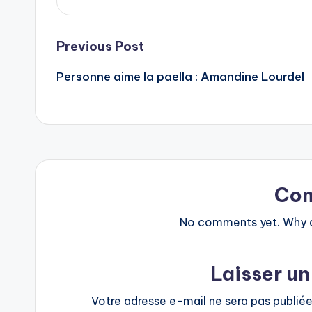
Post
Previous Post
Personne aime la paella : Amandine Lourdel
navigation
Co
No comments yet. Why do
Laisser u
Votre adresse e-mail ne sera pas publiée