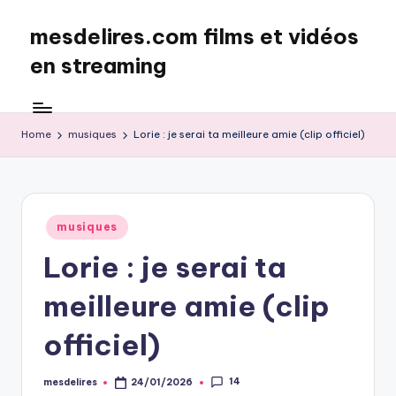
mesdelires.com films et vidéos
Skip
to
en streaming
content
mesdelires.org
:
film
Home
musiques
Lorie : je serai ta meilleure amie (clip officiel)
et
video
complet
en
Posted
musiques
français
in
Lorie : je serai ta
meilleure amie (clip
officiel)
14
mesdelires
24/01/2026
Posted