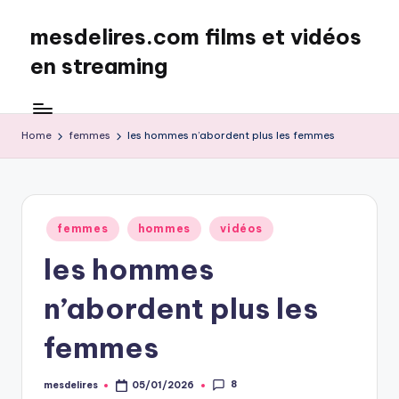
mesdelires.com films et vidéos
Skip
to
en streaming
content
mesdelires.org
:
film
Home
femmes
les hommes n’abordent plus les femmes
et
video
complet
en
Posted
femmes
hommes
vidéos
français
in
les hommes
n’abordent plus les
femmes
8
mesdelires
05/01/2026
Posted