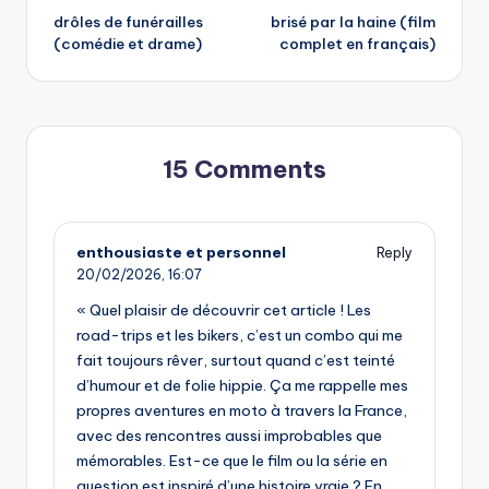
drôles de funérailles
brisé par la haine (film
navigation
(comédie et drame)
complet en français)
15 Comments
enthousiaste et personnel
Reply
20/02/2026,
16:07
« Quel plaisir de découvrir cet article ! Les
road-trips et les bikers, c’est un combo qui me
fait toujours rêver, surtout quand c’est teinté
d’humour et de folie hippie. Ça me rappelle mes
propres aventures en moto à travers la France,
avec des rencontres aussi improbables que
mémorables. Est-ce que le film ou la série en
question est inspiré d’une histoire vraie ? En