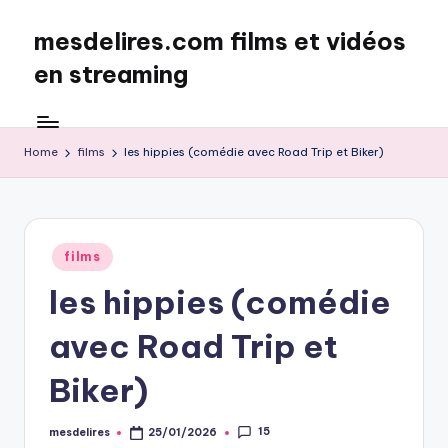
mesdelires.com films et vidéos
Skip
to
en streaming
content
mesdelires.org
:
film
Home
films
les hippies (comédie avec Road Trip et Biker)
et
video
complet
en
Posted
films
français
in
les hippies (comédie
avec Road Trip et
Biker)
15
mesdelires
25/01/2026
Posted