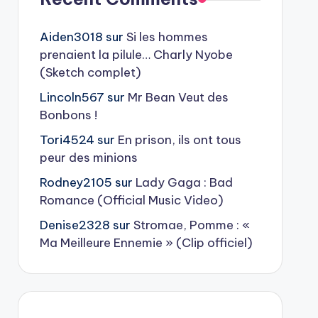
Aiden3018
sur
Si les hommes
prenaient la pilule… Charly Nyobe
(Sketch complet)
Lincoln567
sur
Mr Bean Veut des
Bonbons !
Tori4524
sur
En prison, ils ont tous
peur des minions
Rodney2105
sur
Lady Gaga : Bad
Romance (Official Music Video)
Denise2328
sur
Stromae, Pomme : «
Ma Meilleure Ennemie » (Clip officiel)