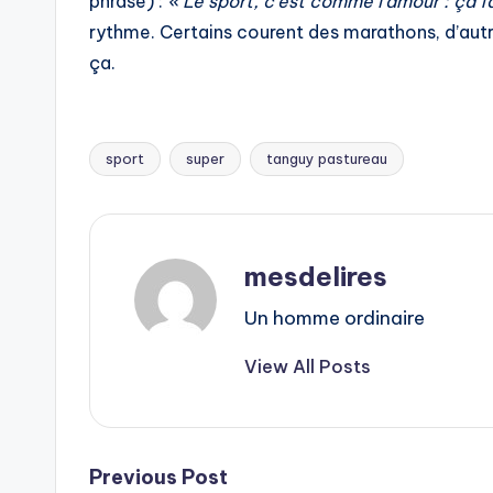
phrase) :
« Le sport, c’est comme l’amour : ça fa
rythme. Certains courent des marathons, d’autr
ça.
sport
super
tanguy pastureau
Tags:
mesdelires
Un homme ordinaire
View All Posts
Post
Previous Post