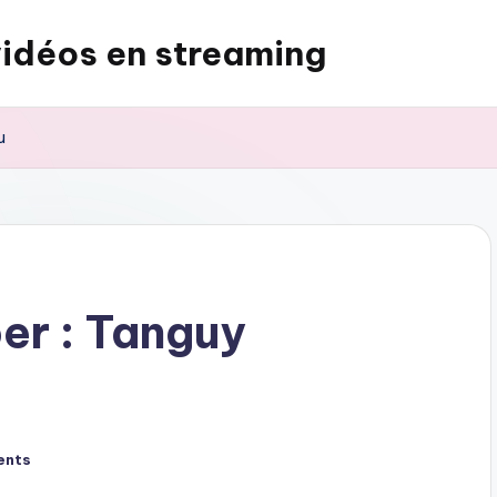
vidéos en streaming
u
per : Tanguy
ents