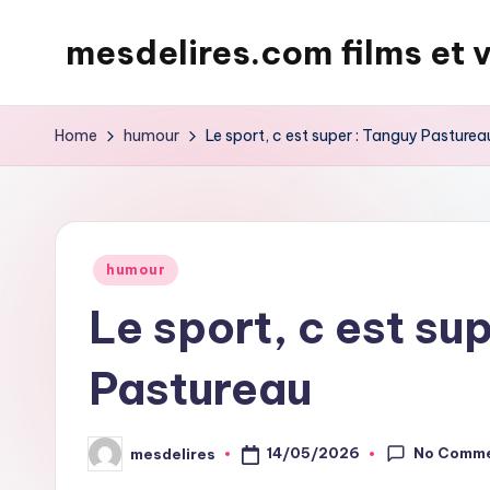
mesdelires.com films et 
Skip
to
mesdelires.org
content
:
Home
humour
Le sport, c est super : Tanguy Pasturea
film
et
video
complet
Posted
humour
en
in
Le sport, c est su
français
Pastureau
No Comm
14/05/2026
mesdelires
Posted
by