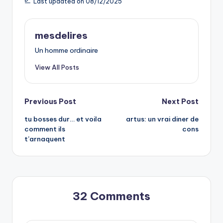
Last updated on 08/12/2025
mesdelires
Un homme ordinaire
View All Posts
Post
Previous Post
Next Post
tu bosses dur… et voila
artus: un vrai diner de
navigation
comment ils
cons
t’arnaquent
32 Comments