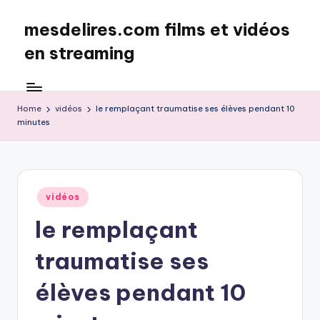
mesdelires.com films et vidéos
Skip
to
en streaming
content
mesdelires.org
:
film
Home
vidéos
le remplaçant traumatise ses élèves pendant 10
minutes
et
video
complet
en
français
Posted
vidéos
in
le remplaçant
traumatise ses
élèves pendant 10