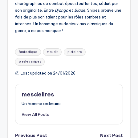
chorégraphies de combat époustouflantes, séduit par
son originalité. Entre
Django
et
Blade
, Snipes prouve une
fois de plus son talent pour les rôles sombres et
intenses. Un hommage audacieux aux classiques du
genre, à ne pas manquer !
Tags:
fantastique
maudit
pistolero
wesley snipes
Last updated on 24/01/2026
mesdelires
Un homme ordinaire
View All Posts
Post
Previous Post
Next Post