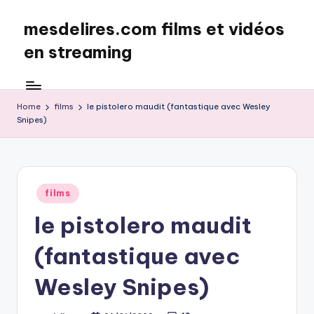
mesdelires.com films et vidéos
Skip
to
en streaming
content
mesdelires.org
:
film
Home
films
le pistolero maudit (fantastique avec Wesley
Snipes)
et
video
complet
en
français
Posted
films
in
le pistolero maudit
(fantastique avec
Wesley Snipes)