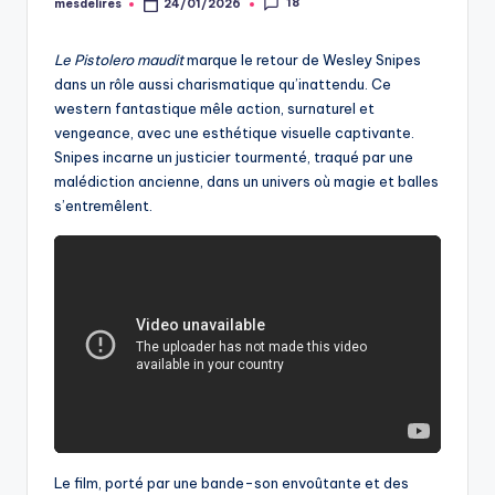
18
mesdelires
24/01/2026
Posted
by
Le Pistolero maudit
marque le retour de Wesley Snipes
dans un rôle aussi charismatique qu’inattendu. Ce
western fantastique mêle action, surnaturel et
vengeance, avec une esthétique visuelle captivante.
Snipes incarne un justicier tourmenté, traqué par une
malédiction ancienne, dans un univers où magie et balles
s’entremêlent.
Le film, porté par une bande-son envoûtante et des