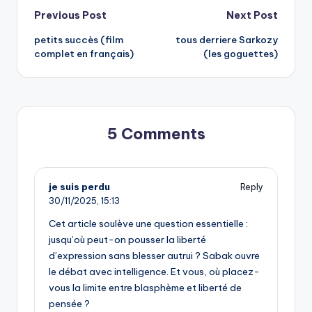
Post
Previous Post
Next Post
petits succès (film
tous derriere Sarkozy
navigation
complet en français)
(les goguettes)
5 Comments
je suis perdu
Reply
30/11/2025,
15:13
Cet article soulève une question essentielle :
jusqu’où peut-on pousser la liberté
d’expression sans blesser autrui ? Sabak ouvre
le débat avec intelligence. Et vous, où placez-
vous la limite entre blasphème et liberté de
pensée ?