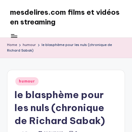
mesdelires.com films et vidéos
Skip
to
en streaming
content
mesdelires.org
:
film
Home
humour
le blasphème pour les nuls (chronique de
Richard Sabak)
et
video
complet
en
français
Posted
humour
in
le blasphème pour
les nuls (chronique
de Richard Sabak)