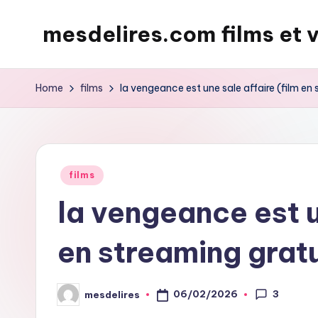
mesdelires.com films et 
Skip
to
mesdelires.org
content
:
Home
films
la vengeance est une sale affaire (film en 
film
et
video
complet
Posted
films
en
in
la vengeance est u
français
en streaming gratu
3
06/02/2026
mesdelires
Posted
by