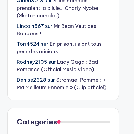
Aiden3018
sur
Si les hommes
prenaient la pilule… Charly Nyobe
(Sketch complet)
Lincoln567
sur
Mr Bean Veut des
Bonbons !
Tori4524
sur
En prison, ils ont tous
peur des minions
Rodney2105
sur
Lady Gaga : Bad
Romance (Official Music Video)
Denise2328
sur
Stromae, Pomme : «
Ma Meilleure Ennemie » (Clip officiel)
Categories