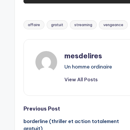
affaire
gratuit
streaming
vengeance
Tags:
mesdelires
Un homme ordinaire
View All Posts
Post
Previous Post
borderline (thriller et action totalement
navigation
gratuit)