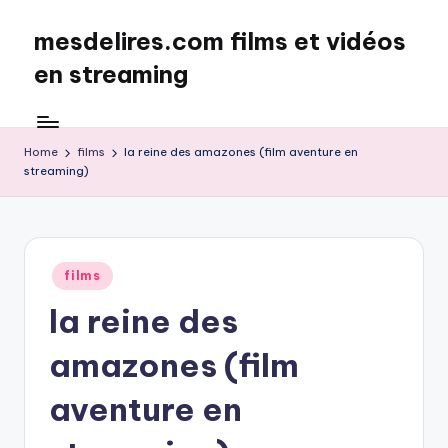
mesdelires.com films et vidéos
Skip
to
en streaming
content
mesdelires.org
:
film
Home
films
la reine des amazones (film aventure en
streaming)
et
video
complet
en
français
Posted
films
in
la reine des
amazones (film
aventure en