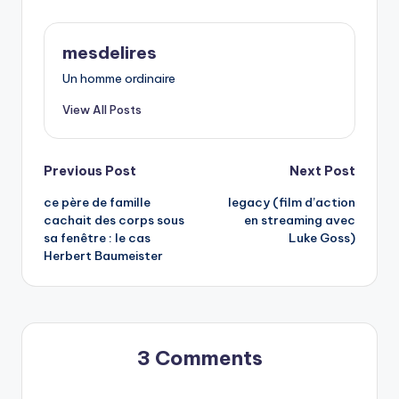
mesdelires
Un homme ordinaire
View All Posts
Post
Previous Post
Next Post
ce père de famille
legacy (film d’action
navigation
cachait des corps sous
en streaming avec
sa fenêtre : le cas
Luke Goss)
Herbert Baumeister
3 Comments