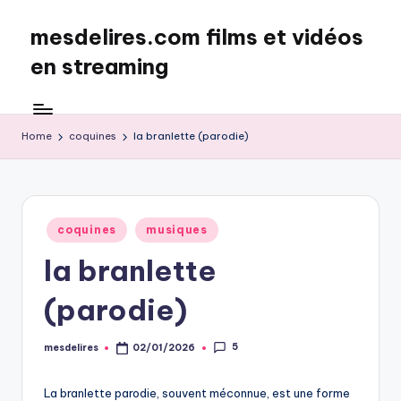
mesdelires.com films et vidéos
Skip
to
en streaming
content
mesdelires.org
:
film
Home
coquines
la branlette (parodie)
et
video
complet
en
Posted
coquines
musiques
français
in
la branlette
(parodie)
5
mesdelires
02/01/2026
Posted
by
La branlette parodie, souvent méconnue, est une forme