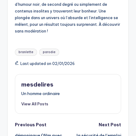
d’humour noir, de second degré ou simplement de
contenus insolites y trouveront leur bonheur. Une
plongée dans un univers où l’absurde et l’intelligence se
mêlent, pour un résultat toujours surprenant. À découvrir
sans modération !
Tags:
branlette
parodie
Last updated on 02/01/2026
mesdelires
Un homme ordinaire
View All Posts
Post
Previous Post
Next Post
démoniaque (film avec
la sécurité de l’emploi